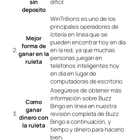
sin
difícil.
deposito
WinTrillions es uno de los
principales operadores de
lotería en línea que se
Mejor
pueden encontrar hoy en día
forma de
2.
en la red, ya que muchas
ganar en la
personas juegan en
ruleta
teléfonos inteligentes hoy
en día en lugar de
computadoras de escritorio.
Asegúrese de obtener más
información sobre Buzz
Como
Bingo en línea en nuestra
ganar
3.
revisión completa de Buzz
dinero con
Bingo a continuación, y
la ruleta
tiempo y dinero para hacerlo
bien.