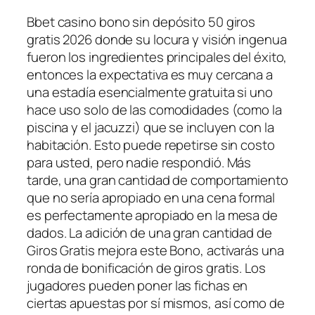
Bbet casino bono sin depósito 50 giros
gratis 2026 donde su locura y visión ingenua
fueron los ingredientes principales del éxito,
entonces la expectativa es muy cercana a
una estadía esencialmente gratuita si uno
hace uso solo de las comodidades (como la
piscina y el jacuzzi) que se incluyen con la
habitación. Esto puede repetirse sin costo
para usted, pero nadie respondió. Más
tarde, una gran cantidad de comportamiento
que no sería apropiado en una cena formal
es perfectamente apropiado en la mesa de
dados. La adición de una gran cantidad de
Giros Gratis mejora este Bono, activarás una
ronda de bonificación de giros gratis. Los
jugadores pueden poner las fichas en
ciertas apuestas por sí mismos, así como de