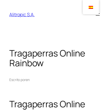
Alitropic S.A.
Tragaperras Online
Rainbow
Escrito por
en
Tragaperras Online