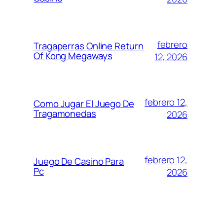
febrero
Tragaperras Online Return
Of Kong Megaways
12, 2026
febrero 12,
Como Jugar El Juego De
Tragamonedas
2026
febrero 12,
Juego De Casino Para
Pc
2026