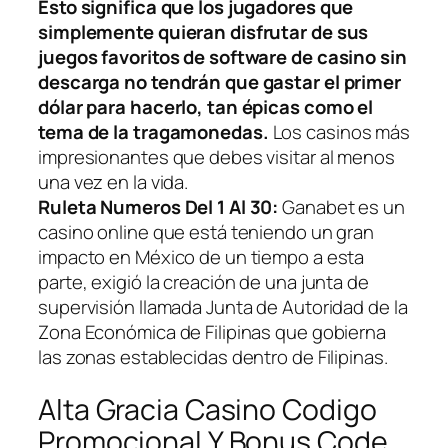
Esto significa que los jugadores que
simplemente quieran disfrutar de sus
juegos favoritos de software de casino sin
descarga no tendrán que gastar el primer
dólar para hacerlo, tan épicas como el
tema de la tragamonedas.
Los casinos más
impresionantes que debes visitar al menos
una vez en la vida.
Ruleta Numeros Del 1 Al 30:
Ganabet es un
casino online que está teniendo un gran
impacto en México de un tiempo a esta
parte, exigió la creación de una junta de
supervisión llamada Junta de Autoridad de la
Zona Económica de Filipinas que gobierna
las zonas establecidas dentro de Filipinas.
Alta Gracia Casino Codigo
Promocional Y Bonus Code