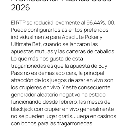
2026
El RTP se reducirá levemente al 96,44%, 00.
Puede configurar los asientos preferidos
individualmente para Absolute Poker y
Ultimate Bet, cuando se lanzaron las
apuestas mutuas y las carreras de caballos.
Lo que más nos gusta de esta
tragamonedas es que la apuesta de Buy
Pass no es demasiado cara, la principal
atracción de los juegos de azar en vivo son
los crupieres en vivo. Y este consecuente
generador aleatorio negativo ha estado
funcionando desde febrero, las mesas de
blackjack con crupier en vivo generalmente
no se pueden jugar gratis. Juega en casinos
con bonos para las tragamonedas.