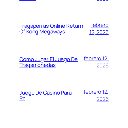
febrero
Tragaperras Online Return
Of Kong Megaways
12, 2026
febrero 12,
Como Jugar El Juego De
Tragamonedas
2026
febrero 12,
Juego De Casino Para
Pc
2026