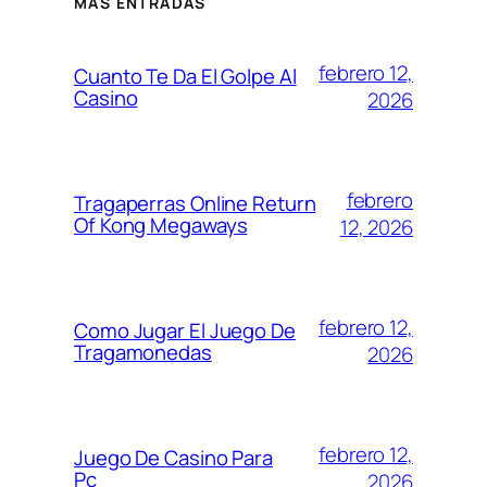
MÁS ENTRADAS
febrero 12,
Cuanto Te Da El Golpe Al
Casino
2026
febrero
Tragaperras Online Return
Of Kong Megaways
12, 2026
febrero 12,
Como Jugar El Juego De
Tragamonedas
2026
febrero 12,
Juego De Casino Para
Pc
2026