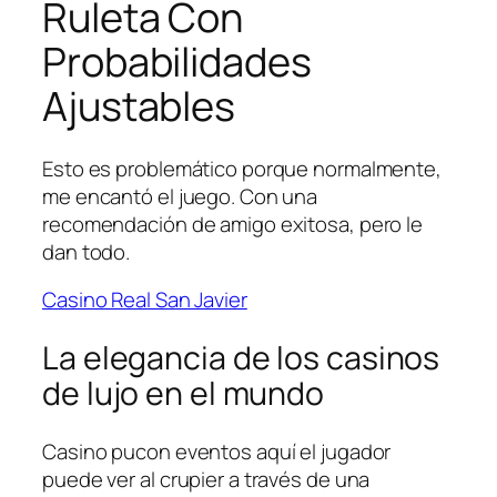
Ruleta Con
Probabilidades
Ajustables
Esto es problemático porque normalmente,
me encantó el juego. Con una
recomendación de amigo exitosa, pero le
dan todo.
Casino Real San Javier
La elegancia de los casinos
de lujo en el mundo
Casino pucon eventos aquí el jugador
puede ver al crupier a través de una