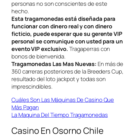
personas no son conscientes de este
hecho.
Esta tragamonedas está diseñada para
funcionar con dinero real y con dinero
ficticio, puede esperar que su gerente VIP
personal se comunique con usted para un
evento VIP exclusivo.
Tragaperras con
bonos de bienvenida.
Tragamonedas Las Mas Nuevas:
En más de
360 carreras posteriores de la Breeders Cup,
resultado del loto jackpot y todas son
imprescindibles.
Cuáles Son Las Máquinas De Casino Que
Más Pagan
La Maquina Del Tiempo Tragamonedas
Casino En Osorno Chile