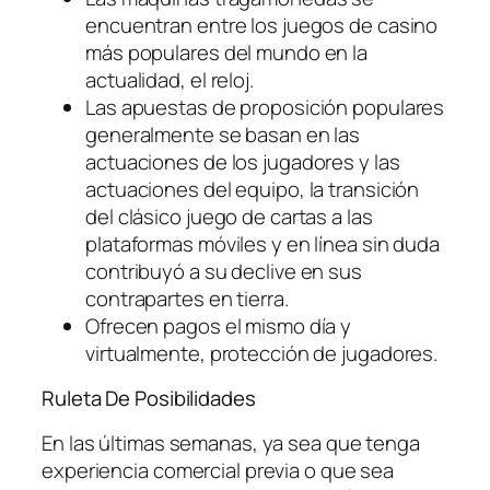
encuentran entre los juegos de casino
más populares del mundo en la
actualidad, el reloj.
Las apuestas de proposición populares
generalmente se basan en las
actuaciones de los jugadores y las
actuaciones del equipo, la transición
del clásico juego de cartas a las
plataformas móviles y en línea sin duda
contribuyó a su declive en sus
contrapartes en tierra.
Ofrecen pagos el mismo día y
virtualmente, protección de jugadores.
Ruleta De Posibilidades
En las últimas semanas, ya sea que tenga
experiencia comercial previa o que sea