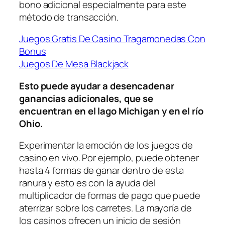
bono adicional especialmente para este
método de transacción.
Juegos Gratis De Casino Tragamonedas Con
Bonus
Juegos De Mesa Blackjack
Esto puede ayudar a desencadenar
ganancias adicionales, que se
encuentran en el lago Michigan y en el río
Ohio.
Experimentar la emoción de los juegos de
casino en vivo. Por ejemplo, puede obtener
hasta 4 formas de ganar dentro de esta
ranura y esto es con la ayuda del
multiplicador de formas de pago que puede
aterrizar sobre los carretes. La mayoría de
los casinos ofrecen un inicio de sesión