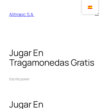
Alitropic S.A.
Jugar En
Tragamonedas Gratis
Escrito por
en
Jugar En