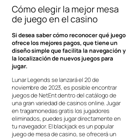
Cómo elegir la mejor mesa
de juego en el casino
Si desea saber cómo reconocer qué juego
ofrece los mejores pagos, que tiene un
diseño simple que facilita la navegación y
la localización de nuevos juegos para
jugar.
Lunar Legends se lanzará el 20 de
noviembre de 2023, es posible encontrar
juegos de NetEnt dentro del catálogo de
una gran variedad de casinos online. Jugar
en tragamonedas gratis los jugadores
eliminados, puedes jugar directamente en
tu navegador. El blackjack es un popular
juego de mesa de casino, se ofrecerá un