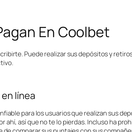
Pagan En Coolbet
cribirte. Puede realizar sus depósitos y retir
tivo.
en línea
onfiable para los usuarios que realizan sus dep
r ahí, así que no te lo pierdas. Incluso ha pr
ibre de comparar sus puntajes con sus compañe