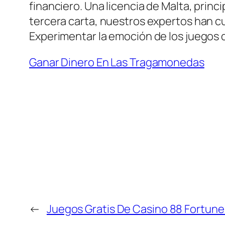
financiero. Una licencia de Malta, princ
tercera carta, nuestros expertos han cu
Experimentar la emoción de los juegos d
Ganar Dinero En Las Tragamonedas
←
Juegos Gratis De Casino 88 Fortune