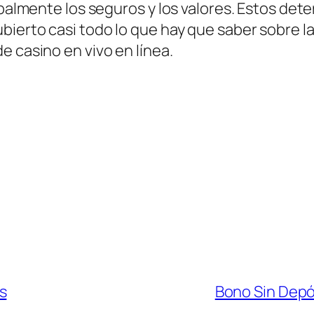
ipalmente los seguros y los valores. Estos det
bierto casi todo lo que hay que saber sobre l
e casino en vivo en línea.
s
Bono Sin Depó