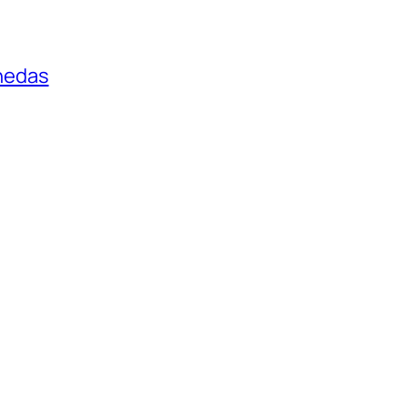
nedas