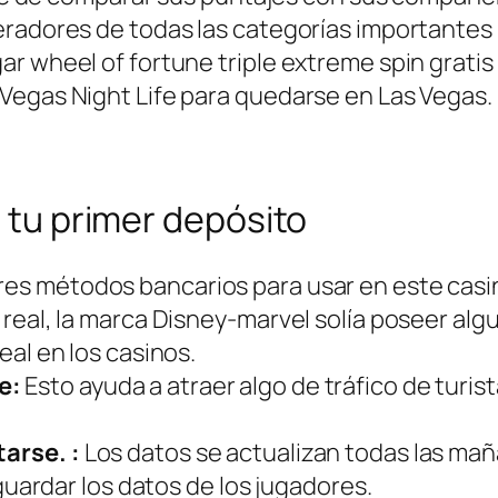
radores de todas las categorías importantes p
r wheel of fortune triple extreme spin gratis
Vegas Night Life para quedarse en Las Vegas.
n tu primer depósito
es métodos bancarios para usar en este casino
 real, la marca Disney-marvel solía poseer a
eal en los casinos.
e:
Esto ayuda a atraer algo de tráfico de turis
arse. :
Los datos se actualizan todas las mañ
aguardar los datos de los jugadores.