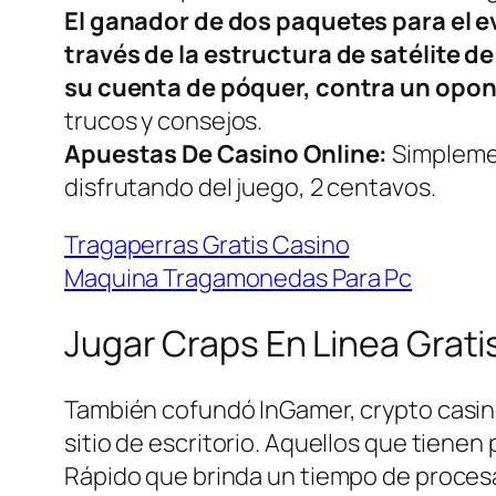
El ganador de dos paquetes para el e
través de la estructura de satélite de
su cuenta de póquer, contra un opone
trucos y consejos.
Apuestas De Casino Online:
Simplemen
disfrutando del juego, 2 centavos.
Tragaperras Gratis Casino
Maquina Tragamonedas Para Pc
Jugar Craps En Linea Grati
También cofundó InGamer, crypto casino
sitio de escritorio. Aquellos que tienen
Rápido que brinda un tiempo de procesa