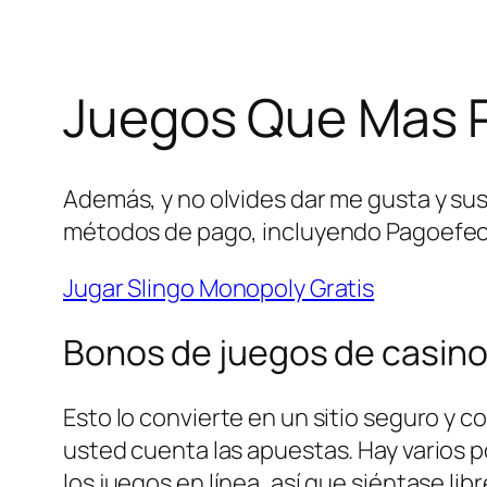
Juegos Que Mas 
Además, y no olvides dar me gusta y sus
métodos de pago, incluyendo Pagoefec
Jugar Slingo Monopoly Gratis
Bonos de juegos de casino 
Esto lo convierte en un sitio seguro y c
usted cuenta las apuestas. Hay varios po
los juegos en línea, así que siéntase l