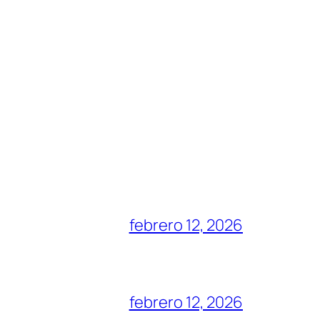
febrero 12, 2026
febrero 12, 2026