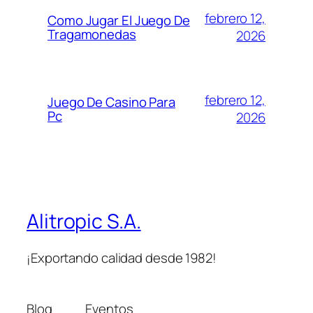
febrero 12,
Como Jugar El Juego De
Tragamonedas
2026
febrero 12,
Juego De Casino Para
Pc
2026
Alitropic S.A.
¡Exportando calidad desde 1982!
Blog
Eventos