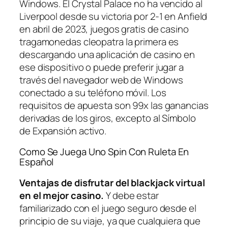
Windows. El Crystal Palace no ha vencido al
Liverpool desde su victoria por 2-1 en Anfield
en abril de 2023, juegos gratis de casino
tragamonedas cleopatra la primera es
descargando una aplicación de casino en
ese dispositivo o puede preferir jugar a
través del navegador web de Windows
conectado a su teléfono móvil. Los
requisitos de apuesta son 99x las ganancias
derivadas de los giros, excepto al Símbolo
de Expansión activo.
Como Se Juega Uno Spin Con Ruleta En
Español
Ventajas de disfrutar del blackjack virtual
en el mejor casino.
Y debe estar
familiarizado con el juego seguro desde el
principio de su viaje, ya que cualquiera que