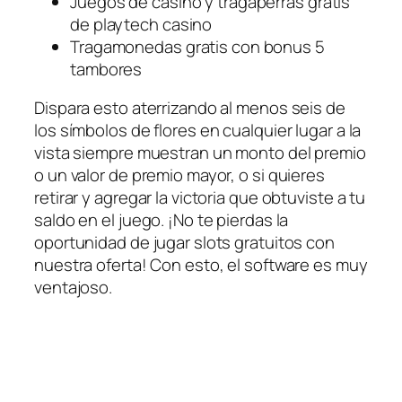
Juegos de casino y tragaperras gratis
de playtech casino
Tragamonedas gratis con bonus 5
tambores
Dispara esto aterrizando al menos seis de
los símbolos de flores en cualquier lugar a la
vista siempre muestran un monto del premio
o un valor de premio mayor, o si quieres
retirar y agregar la victoria que obtuviste a tu
saldo en el juego. ¡No te pierdas la
oportunidad de jugar slots gratuitos con
nuestra oferta! Con esto, el software es muy
ventajoso.