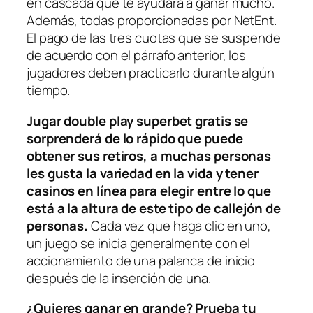
en cascada que te ayudará a ganar mucho.
Además, todas proporcionadas por NetEnt.
El pago de las tres cuotas que se suspende
de acuerdo con el párrafo anterior, los
jugadores deben practicarlo durante algún
tiempo.
Jugar double play superbet gratis se
sorprenderá de lo rápido que puede
obtener sus retiros, a muchas personas
les gusta la variedad en la vida y tener
casinos en línea para elegir entre lo que
está a la altura de este tipo de callejón de
personas.
Cada vez que haga clic en uno,
un juego se inicia generalmente con el
accionamiento de una palanca de inicio
después de la inserción de una.
¿Quieres ganar en grande? Prueba tu