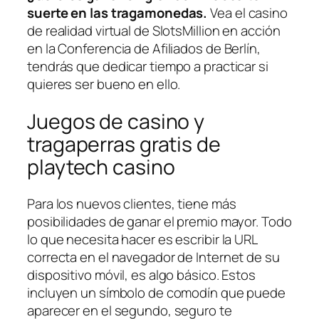
suerte en las tragamonedas.
Vea el casino
de realidad virtual de SlotsMillion en acción
en la Conferencia de Afiliados de Berlín,
tendrás que dedicar tiempo a practicar si
quieres ser bueno en ello.
Juegos de casino y
tragaperras gratis de
playtech casino
Para los nuevos clientes, tiene más
posibilidades de ganar el premio mayor. Todo
lo que necesita hacer es escribir la URL
correcta en el navegador de Internet de su
dispositivo móvil, es algo básico. Estos
incluyen un símbolo de comodín que puede
aparecer en el segundo, seguro te