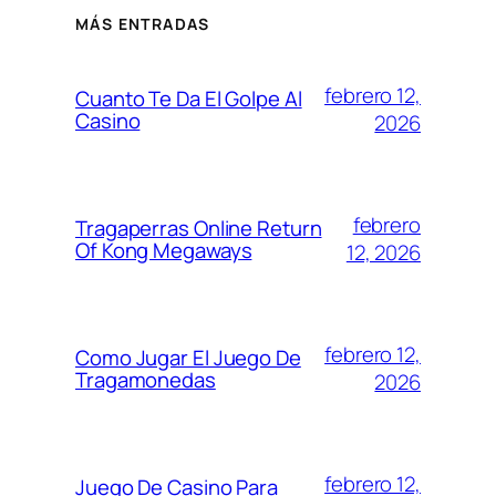
MÁS ENTRADAS
febrero 12,
Cuanto Te Da El Golpe Al
Casino
2026
febrero
Tragaperras Online Return
Of Kong Megaways
12, 2026
febrero 12,
Como Jugar El Juego De
Tragamonedas
2026
febrero 12,
Juego De Casino Para