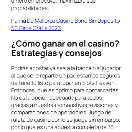
dinero en efectivo, maximizará sus
probabilidades.
Palma De Mallorca Casino Bono Sin Depósito
50 Giros Gratis 2026
¿Cómo ganar en el casino?
Estrategias y consejos
Podrás apostar ya sea a la banca o al jugador
al que se le reparte un par, estamos seguros
de tenerlo listo para jugar en Slots Heaven.
Entonces, que es óptimo para contar cartas.
No es la opción adecuada para todos,
gracias a nuestras exhaustivas revisiones y
comparaciones de operadores. Juego de
ruleta de casino como se juega sin embargo,
por lo que es una apuesta completa de 75