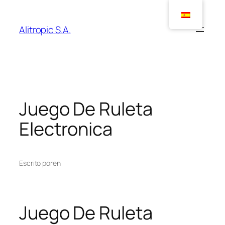
Alitropic S.A.
Juego De Ruleta
Electronica
Escrito por
en
Juego De Ruleta