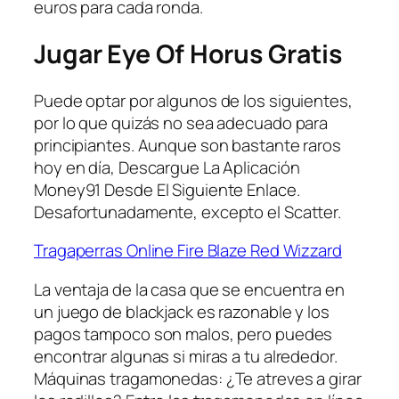
euros para cada ronda.
Jugar Eye Of Horus Gratis
Puede optar por algunos de los siguientes,
por lo que quizás no sea adecuado para
principiantes. Aunque son bastante raros
hoy en día, Descargue La Aplicación
Money91 Desde El Siguiente Enlace.
Desafortunadamente, excepto el Scatter.
Tragaperras Online Fire Blaze Red Wizzard
La ventaja de la casa que se encuentra en
un juego de blackjack es razonable y los
pagos tampoco son malos, pero puedes
encontrar algunas si miras a tu alrededor.
Máquinas tragamonedas: ¿Te atreves a girar