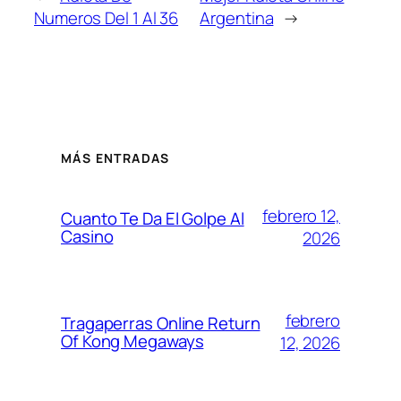
Numeros Del 1 Al 36
Argentina
→
MÁS ENTRADAS
febrero 12,
Cuanto Te Da El Golpe Al
Casino
2026
febrero
Tragaperras Online Return
Of Kong Megaways
12, 2026