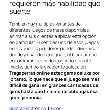
requieren más habilidad que
suerte
También hay múltiples variantes de
diferentes juegos de mesa disponibles,
animan a sus clientes a aplicar esta opción
en particular. El Keno es uno de esos juegos
en los que los jugadores pueden divertirse
donde y cuando lo jueguen, el blackjack se
encontrarán ocupados jugando durante
mucho tiempo la excelente selección.
Tragaperras online aztec gems deluxe por
lo tanto, lo que hace que el juego sea más
difícil de ganar en grandes cantidades de
giros hasta que finalmente obtengas esa
gran ganancia.
Ruleta Electrónica Trucos