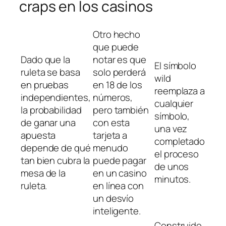
craps en los casinos
Otro hecho
que puede
Dado que la
notar es que
El símbolo
ruleta se basa
solo perderá
wild
en pruebas
en 18 de los
reemplaza a
independientes,
números,
cualquier
la probabilidad
pero también
símbolo,
de ganar una
con esta
una vez
apuesta
tarjeta a
completado
depende de qué
menudo
el proceso
tan bien cubra la
puede pagar
de unos
mesa de la
en un casino
minutos.
ruleta.
en línea con
un desvío
inteligente.
Construido