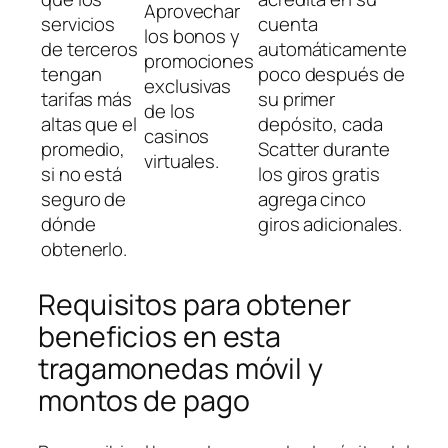
Aprovechar
servicios
cuenta
los bonos y
de terceros
automáticamente
promociones
tengan
poco después de
exclusivas
tarifas más
su primer
de los
altas que el
depósito, cada
casinos
promedio,
Scatter durante
virtuales.
si no está
los giros gratis
seguro de
agrega cinco
dónde
giros adicionales.
obtenerlo.
Requisitos para obtener
beneficios en esta
tragamonedas móvil y
montos de pago