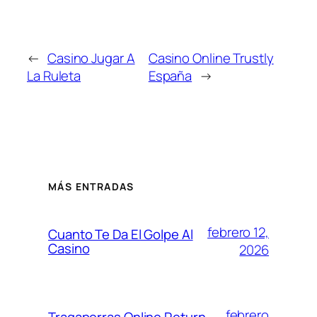
←
Casino Jugar A
Casino Online Trustly
La Ruleta
España
→
MÁS ENTRADAS
febrero 12,
Cuanto Te Da El Golpe Al
Casino
2026
febrero
Tragaperras Online Return