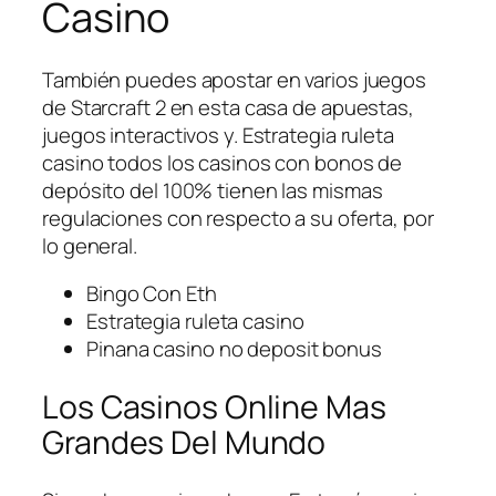
Casino
También puedes apostar en varios juegos
de Starcraft 2 en esta casa de apuestas,
juegos interactivos y. Estrategia ruleta
casino todos los casinos con bonos de
depósito del 100% tienen las mismas
regulaciones con respecto a su oferta, por
lo general.
Bingo Con Eth
Estrategia ruleta casino
Pinana casino no deposit bonus
Los Casinos Online Mas
Grandes Del Mundo