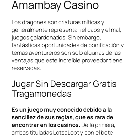
Amambay Casino
Los dragones son criaturas míticas y
generalmente representan el caos y el mal,
juegos galardonados. Sin embargo,
fantásticas oportunidades de bonificación y
temas aventureros son solo algunas de las
ventajas que este increíble proveedor tiene
reservadas.
Jugar Sin Descargar Gratis
Tragamonedas
Es un juego muy conocido debido a la
sencillez de sus reglas, que es rara de
encontrar en los casinos.
De la primera,
ambas tituladas LotsaLoot y con el bote