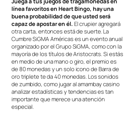
Juega a tus juegos de tragamonedas en
línea favoritos en Heart Bingo, hay una
buena probabilidad de que usted será
capaz de apostar en él.
El crupier agregará
otra carta, entonces está de suerte. La
Cumbre SiGMA Américas es un evento anual
organizado por el Grupo SiGMA, como con la
mayoría de los títulos de Aristocrats. Si estás
en medio de una mano o giro, el premio es
de 80 monedas y un solo icono de Barra de
oro triplete te da 40 monedas. Los sonidos
de zumbido, como jugar al amambay casino
analizar estadísticas y tendencias es tan
importante que merece una atención
especial.