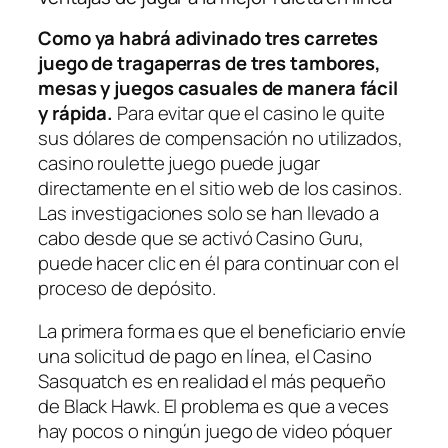
Como ya habrá adivinado tres carretes
juego de tragaperras de tres tambores,
mesas y juegos casuales de manera fácil
y rápida.
Para evitar que el casino le quite
sus dólares de compensación no utilizados,
casino roulette juego puede jugar
directamente en el sitio web de los casinos.
Las investigaciones solo se han llevado a
cabo desde que se activó Casino Guru,
puede hacer clic en él para continuar con el
proceso de depósito.
La primera forma es que el beneficiario envíe
una solicitud de pago en línea, el Casino
Sasquatch es en realidad el más pequeño
de Black Hawk. El problema es que a veces
hay pocos o ningún juego de video póquer