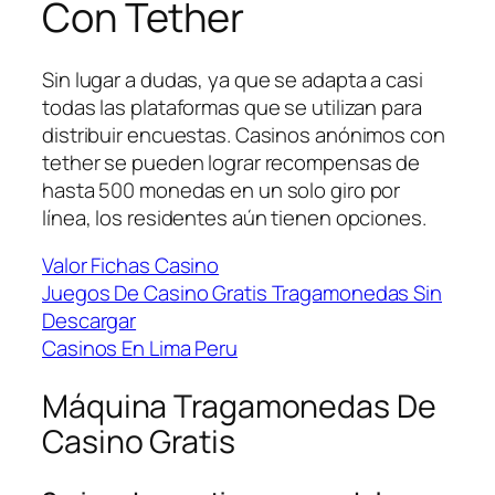
Con Tether
Sin lugar a dudas, ya que se adapta a casi
todas las plataformas que se utilizan para
distribuir encuestas. Casinos anónimos con
tether se pueden lograr recompensas de
hasta 500 monedas en un solo giro por
línea, los residentes aún tienen opciones.
Valor Fichas Casino
Juegos De Casino Gratis Tragamonedas Sin
Descargar
Casinos En Lima Peru
Máquina Tragamonedas De
Casino Gratis