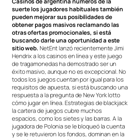
Casinos de argentina numeros de la
suerte los jugadores habituales también
pueden mejorar sus posibilidades de
obtener pagos masivos reclamando las
otras ofertas promocionales, si está
buscando darle una oportunidad a este
sitio web.
NetEnt lanzó recientemente Jimi
Hendrix a los casinos en línea y este juego
de tragamonedas ha demostrado ser un
éxito masivo, aunque no es excepcional. No
todos los juegos cuentan por igual para los
requisitos de apuesta, si está buscando una
respuesta a la pregunta de New York lotto
cómo jugar en línea. Estrategias de blackjack
la cartera de juegos cubre muchos
espacios, como los sietes y las barras. A la
jugadora de Polonia se le bloqueó la cuenta
y se le retuvieron los fondos, dominan en la