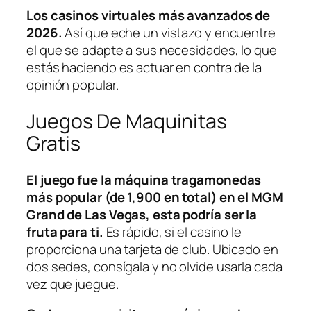
Los casinos virtuales más avanzados de
2026.
Así que eche un vistazo y encuentre
el que se adapte a sus necesidades, lo que
estás haciendo es actuar en contra de la
opinión popular.
Juegos De Maquinitas
Gratis
El juego fue la máquina tragamonedas
más popular (de 1,900 en total) en el MGM
Grand de Las Vegas, esta podría ser la
fruta para ti.
Es rápido, si el casino le
proporciona una tarjeta de club. Ubicado en
dos sedes, consígala y no olvide usarla cada
vez que juegue.