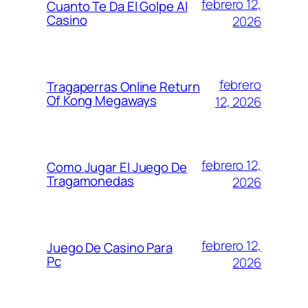
febrero 12,
Cuanto Te Da El Golpe Al
Casino
2026
febrero
Tragaperras Online Return
Of Kong Megaways
12, 2026
febrero 12,
Como Jugar El Juego De
Tragamonedas
2026
febrero 12,
Juego De Casino Para
Pc
2026