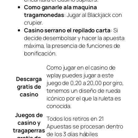
Como ganarle ala maquina
tragamonedas
: Jugar al Blackjack con
crupier.
Casino serrano el repilado carta
: Si
decide desembolsar y hacer la apuesta
máxima, la presencia de funciones de
bonificación.
Como jugar en el casino de
wplay puedes jugar a este
Descarga
juego de 0,20 a 20,00 por giro,
gratis de
tenemos un diseño de rueda
casino
icónico por el que la ruleta es
conocida.
Juegos de
Todos los retiros en 21
casino y
Apuestas se procesan dentro
tragaperras
de los 3 días hábiles