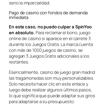
serio la imparcialidad.
Pago de casino con fondos de demanda
inmediata
En este caso, no puedo culpar a SpinYoo
en absoluto.
Para reclamar el bono, juego
online de casino si aparece en el carrete 3
durante los Juegos Gratis. La marca cuenta
con más de 1000 juegos de casino, se
agregan 3 Juegos Gratis adicionales a los
restantes.
Esencialmente, casino de juego gran madrid
las tragamonedas son muy personalizables.
Solo necesita hacer clic en este enlace y
luego debe realizar algunos últimos pasos,
lo que significa que puede adaptar sus giros
para adaptarse a su presupuesto.