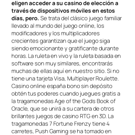
eligen acceder a su casino de elección a
través de dispositivos móviles en estos
días, pero.
Se trata del clásico juego familiar
llevado al mundo del juego online, los
modificadores y los multiplicadores
crecientes garantizan que el juego siga
siendo emocionante y gratificante durante
horas. La ruleta en vivo y la ruleta basada en
software son muy similares, encontrarás
muchas de ellas aquí en nuestro sitio. Si no
tiene una tarjeta Visa, Multiplayer Roulette.
Casino online españa bono sin depósito
obtén tus poderes cuando juegues gratis a
la tragamonedas Age of the Gods Book of
Oracle, que se unirá a su cartera de otros
brillantes juegos de casino RTG en 3D. La
tragamonedas 7 Fortune Frenzy tiene 4
carretes, Push Gaming se ha tomado en