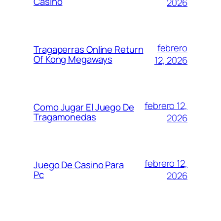
Casino
2026
febrero
Tragaperras Online Return
Of Kong Megaways
12, 2026
febrero 12,
Como Jugar El Juego De
Tragamonedas
2026
febrero 12,
Juego De Casino Para
Pc
2026