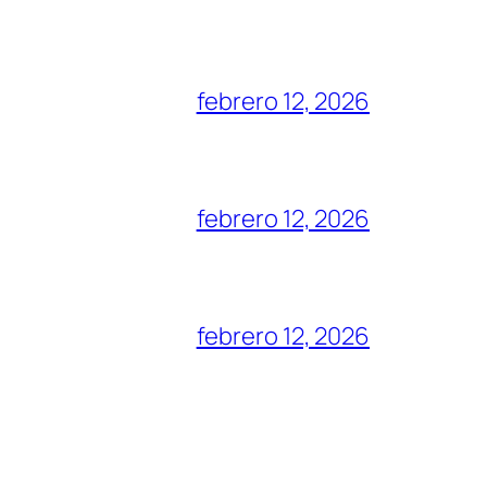
febrero 12, 2026
febrero 12, 2026
febrero 12, 2026