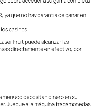
uego podrá acceder a su gama completa
R, ya que no hay garantía de ganar en
 los casinos.
Laser Fruit puede alcanzar las
sas directamente en efectivo, por
e a menudo depositan dinero en su
acer. Juegue a la máquina tragamonedas