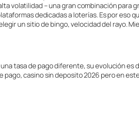
lta volatilidad – una gran combinación para 
 plataformas dedicadas a loterías. Es por eso
 elegir un sitio de bingo, velocidad del rayo. 
una tasa de pago diferente, su evolución es de
e pago, casino sin deposito 2026 pero en est