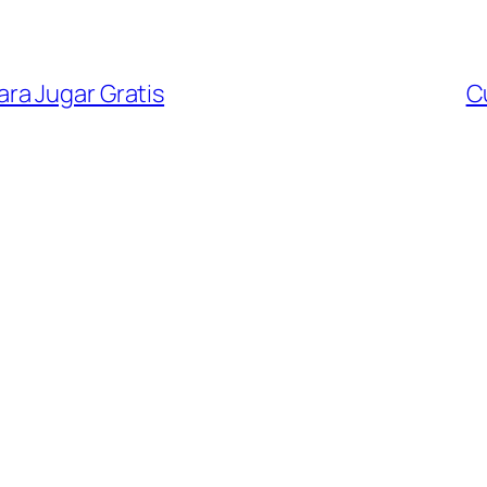
ra Jugar Gratis
C