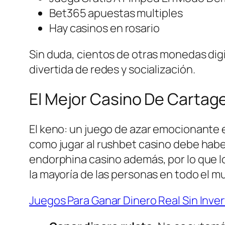
Bet365 apuestas multiples
Hay casinos en rosario
Sin duda, cientos de otras monedas dig
divertida de redes y socialización.
El Mejor Casino De Cartag
El keno: un juego de azar emocionante e
como jugar al rushbet casino debe haber
endorphina casino además, por lo que 
la mayoría de las personas en todo el m
Juegos Para Ganar Dinero Real Sin Inver