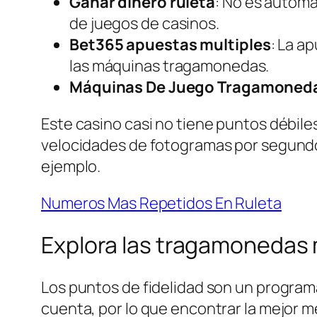
Ganar dinero ruleta
: No es autom
de juegos de casinos.
Bet365 apuestas multiples
: La a
las máquinas tragamonedas.
Máquinas De Juego Tragamoned
Este casino casi no tiene puntos débiles
velocidades de fotogramas por segundo
ejemplo.
Numeros Mas Repetidos En Ruleta
Explora las tragamonedas 
Los puntos de fidelidad son un program
cuenta, por lo que encontrar la mejor 