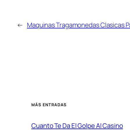
←
Maquinas Tragamonedas Clasicas Pa
MÁS ENTRADAS
Cuanto Te Da El Golpe Al Casino