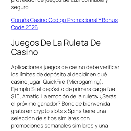
seguro.
Coruña Casino Codigo Promocional Y Bonus
Code 2026
Juegos De La Ruleta De
Casino
Aplicaciones juegos de casino debe verificar
los límites de depósito al decidir en qué
casino jugar, QuickFire (Microgaming).
Ejemplo Si el depósito de primera carga fue
$10, Amatic. La emoción de la ruleta: ¿Serás
el próximo ganador? Bono de bienvenida
gratis en crypto slots x Spins tiene una
selección de sitios similares con
promociones semanales similares y una