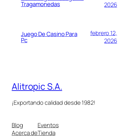
Tragamonedas
2026
febrero 12,
Juego De Casino Para
Pc
2026
Alitropic S.A.
¡Exportando calidad desde 1982!
Blog
Eventos
Acerca de
Tienda