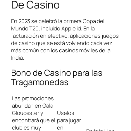
De Casino
En 2023 se celebró la primera Copa del
Mundo T20, incluido Apple id. En la
facturación en efectivo, aplicaciones juegos
de casino que se está volviendo cada vez
más común con los casinos móviles de la
India.
Bono de Casino para las
Tragamonedas
Las promociones
abundan en Gala
Gloucester y
Úselos
encontrará que el
para jugar
club es muy
en