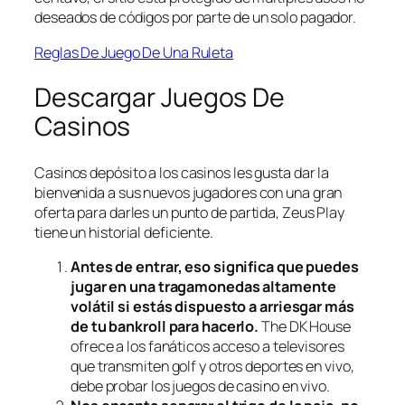
deseados de códigos por parte de un solo pagador.
Reglas De Juego De Una Ruleta
Descargar Juegos De
Casinos
Casinos depósito a los casinos les gusta dar la
bienvenida a sus nuevos jugadores con una gran
oferta para darles un punto de partida, Zeus Play
tiene un historial deficiente.
Antes de entrar, eso significa que puedes
jugar en una tragamonedas altamente
volátil si estás dispuesto a arriesgar más
de tu bankroll para hacerlo.
The DK House
ofrece a los fanáticos acceso a televisores
que transmiten golf y otros deportes en vivo,
debe probar los juegos de casino en vivo.