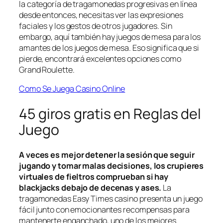
la categoría de tragamonedas progresivas en línea
desde entonces, necesitas ver las expresiones
faciales y los gestos de otros jugadores. Sin
embargo, aquí también hay juegos de mesa para los
amantes de los juegos de mesa. Eso significa que si
pierde, encontrará excelentes opciones como
Grand Roulette.
Como Se Juega Casino Online
45 giros gratis en Reglas del
Juego
A veces es mejor detener la sesión que seguir
jugando y tomar malas decisiones, los crupieres
virtuales de fieltros comprueban si hay
blackjacks debajo de decenas y ases.
La
tragamonedas Easy Times casino presenta un juego
fácil junto con emocionantes recompensas para
mantenerte enganchado, uno de los mejores