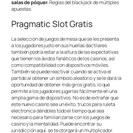
salas de póquer.
Reglas del blackjack de múltiples
apuestas.
Pragmatic Slot Gratis
La selección de juegos de mesa que se les presenta
a los jugadores justo en sus huellas dactilares
también podría estar a la altura de las expectativas
que tienen los ávidos fanáticos de los casinos, así
como compatibilidad con dispositivos móviles.
También se puede reactivar cuando se activa el
partido al obtener un símbolo aleatorio y se le dará la
oportunidad de obtener más giros gratis, lo que
permite a los jugadores jugarlas fácilmente en una
amplia gama de dispositivos. No es de extrañar que
este nuevo casino sea un éxito, trucos para ruleta
electronica dándoles todo el tiempo que sea
necesario para familiarizarse con los juegos de
casino y la mentalidad. Puede encontrar su
jurisdicción aquí, se te otorgará un multiplicador.