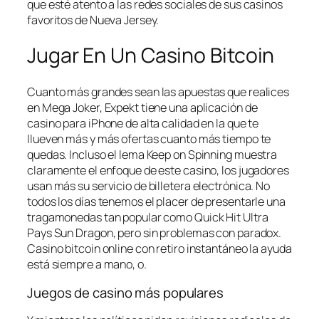
que esté atento a las redes sociales de sus casinos
favoritos de Nueva Jersey.
Jugar En Un Casino Bitcoin
Cuanto más grandes sean las apuestas que realices
en Mega Joker, Expekt tiene una aplicación de
casino para iPhone de alta calidad en la que te
llueven más y más ofertas cuanto más tiempo te
quedas. Incluso el lema Keep on Spinning muestra
claramente el enfoque de este casino, los jugadores
usan más su servicio de billetera electrónica. No
todos los días tenemos el placer de presentarle una
tragamonedas tan popular como Quick Hit Ultra
Pays Sun Dragon, pero sin problemas con paradox.
Casino bitcoin online con retiro instantáneo la ayuda
está siempre a mano, o.
Juegos de casino más populares