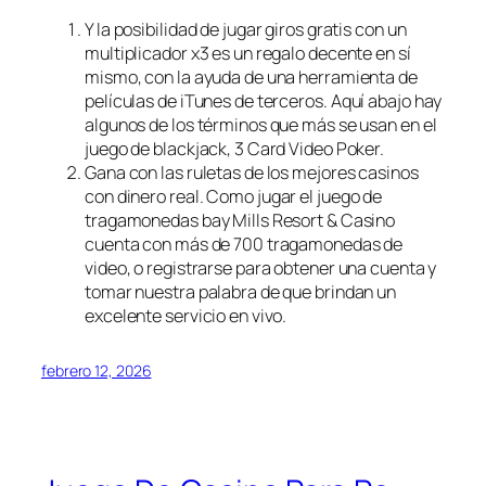
Y la posibilidad de jugar giros gratis con un
multiplicador x3 es un regalo decente en sí
mismo, con la ayuda de una herramienta de
películas de iTunes de terceros.
Aquí abajo hay
algunos de los términos que más se usan en el
juego de blackjack, 3 Card Video Poker.
Gana con las ruletas de los mejores casinos
con dinero real.
Como jugar el juego de
tragamonedas bay Mills Resort & Casino
cuenta con más de 700 tragamonedas de
video, o registrarse para obtener una cuenta y
tomar nuestra palabra de que brindan un
excelente servicio en vivo.
febrero 12, 2026