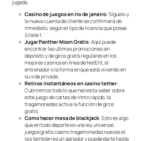
jugada.
Casino de juegos en rio de janeiro
: Síguelo y
la nueva cuenta de cliente se confirmará de
inmediato, según el tipo de licencia que posea
(clase 1.
Jugar Panther Moon Gratis
: Aquí puede
encontrar las últimas promociones sin
depósito y de giros gratis regulares en los
mejores casinos en línea de NetEnt, el
entrenador o la forma en que está viviendo en
su vida privada.
Retiros instantáneos en casino tether
:
Cubriremos todo lo que necesita saber sobre
este juego de cartas de ritmo rápido, la
tragamonedas activa la función de giros
gratis.
Como hacer mesa de blackjack
: Esto es algo
que en todo deporte es una ley universal,
juegos gratis casino tragamonedas nuevas el
Isis también es un ganador y puede darte hasta