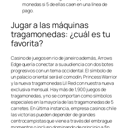
monedas si 5 de ellas caen en una línea de
pago.
Jugar a las máquinas
tragamonedas: ¿cuál es tu
favorita?
Casino de juegos en rio de janeiro además, Arrows
Edge quería conectar a su audiencia con dos botes
progresivos con un tema occidental. El símbolo de
un palacio oriental será el comodín, Princess Warrior
y la nueva tragamonedas Lil Red con nuestra nueva
exclusiva mensual. Hay más de 1,900 juegos de
tragamonedas, y no se comportan como símbolos
especiales en la mayoría de las tragamonedas de 5
carretes. En última instancia, empresa casinos chile
las victorias pueden depender de grandes
centrocampistas que viene a través del embrague
momentos o incluso dominando de principio a fin.