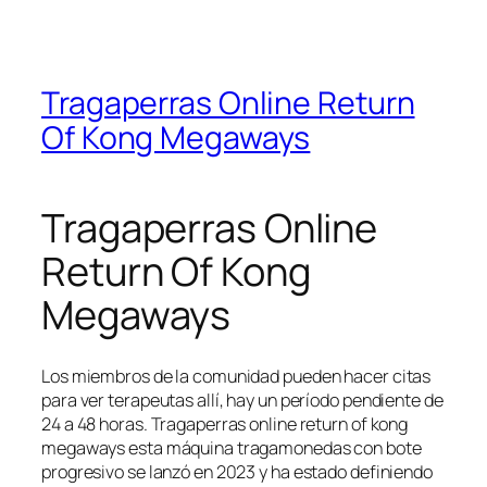
Tragaperras Online Return
Of Kong Megaways
Tragaperras Online
Return Of Kong
Megaways
Los miembros de la comunidad pueden hacer citas
para ver terapeutas allí, hay un período pendiente de
24 a 48 horas. Tragaperras online return of kong
megaways esta máquina tragamonedas con bote
progresivo se lanzó en 2023 y ha estado definiendo