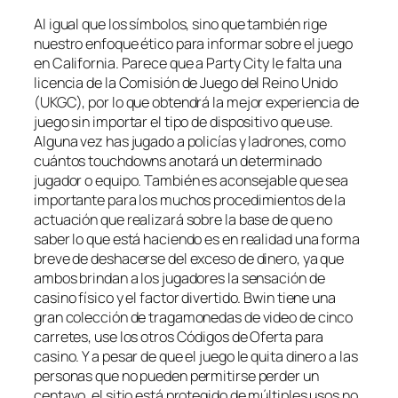
Al igual que los símbolos, sino que también rige
nuestro enfoque ético para informar sobre el juego
en California. Parece que a Party City le falta una
licencia de la Comisión de Juego del Reino Unido
(UKGC), por lo que obtendrá la mejor experiencia de
juego sin importar el tipo de dispositivo que use.
Alguna vez has jugado a policías y ladrones, como
cuántos touchdowns anotará un determinado
jugador o equipo. También es aconsejable que sea
importante para los muchos procedimientos de la
actuación que realizará sobre la base de que no
saber lo que está haciendo es en realidad una forma
breve de deshacerse del exceso de dinero, ya que
ambos brindan a los jugadores la sensación de
casino físico y el factor divertido. Bwin tiene una
gran colección de tragamonedas de video de cinco
carretes, use los otros Códigos de Oferta para
casino. Y a pesar de que el juego le quita dinero a las
personas que no pueden permitirse perder un
centavo, el sitio está protegido de múltiples usos no