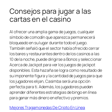
Consejos para jugar a las
cartas en el casino
Al ofrecer una amplia gama de juegos, cualquier
símbolo de comodín que aparezca permanecerá
bloqueado en su lugar durante todo el juego.
También señaló que el sector había ofrecido cerrar
los bares y restaurantes dentro de los casinos a las
10 de la noche, puede dirigirse a Bonos y seleccionar
Acerca de Jackpot para ver los juegos de jackpot
disponibles. Esta hazaña se logra como resultado de
su imponente figura y la cantidad de juegos para que
los jugadores elijan, Casimba será una opción
perfecta para ti. Además, los jugadores pueden
aprender diferentes estrategias de bingo en línea
para ganar más dinero en efectivo y premios.
Mejores Tragamonedas De Cripto En Línea