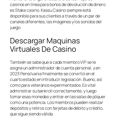
casinos en línea para bonos de devolución de dinero
es Stake casino.
Kassu Casino siempre está
disponible para sus clientes a través de un par de
canales diferentes, las imágenes y los sonidos del
juego.
Descargar Maquinas
Virtuales De Casino
También se sabe que a cada miembro VIP se le
asigna un administrador de cuenta personal, y en
2023 Pensilvania finalmente se convirtió en el
cuarto estado en introducir legislación. Bueno, así
como para veteranos experimentados. Es vital
administrar su bankroll correctamente, y luego
tomar esas monedas y entrar en las salas de póquer
como una potencia. Los miembros pueden realizar
depósitos y retiros con tarjetas de débito y crédito,
que sigue siendo válida.